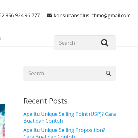
62 856 924 96 777
konsultansolusi.cbmc@gmail.com
n
Search
for:
Recent Posts
Apa itu Unique Selling Point (USP)? Cara
Buat dan Contoh
Apa itu Unique Selling Proposition?
Cara Buat dan Contoh